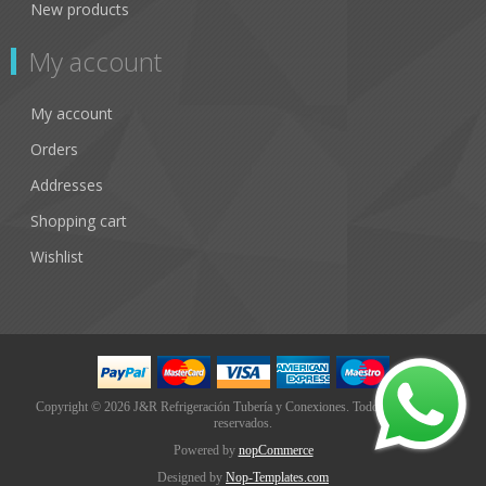
New products
My account
My account
Orders
Addresses
Shopping cart
Wishlist
Copyright © 2026 J&R Refrigeración Tubería y Conexiones. Todos los derechos
reservados.
Powered by
nopCommerce
Designed by
Nop-Templates.com