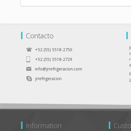
Contacto
J
+52 (55) 5518-2750
+52 (55) 5518-2729
r
e
info@jrrefrigeracion.com
jrrefrigeracion
Information
Custo