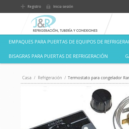
Registro
Inicia sesión
EMPAQUES PARA PUERTAS DE EQUIPOS DE REFRIGERA
BISAGRAS PARA PUERTAS DE REFRIGERACIÓN
G
Casa
/
Refrigeración
/
Termostato para congelador Ra