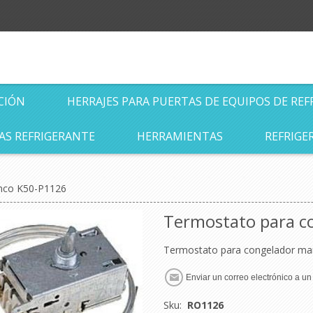
CIÓN
HERRAJES PARA PUERTAS DE EQUIPOS DE REF
AS REFRIGERANTE
HERRAMIENTAS
REFRIGE
nco K50-P1126
Termostato para c
Termostato para congelador m
Enviar un correo electrónico a u
Sku:
RO1126